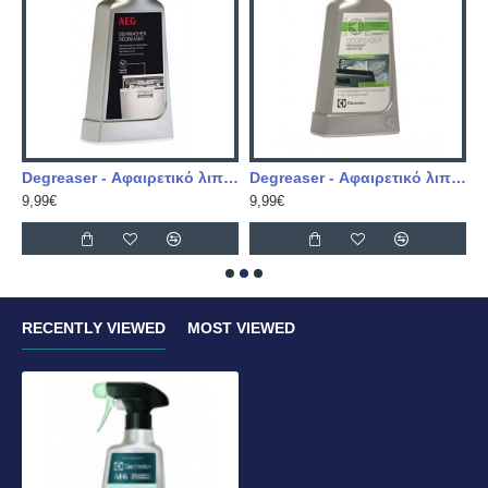
Degreaser - Αφαιρετικό λιπών, AEG
Degreaser - Αφαιρετικό λιπών, Electrolux
D
9,99€
9,99€
1
RECENTLY VIEWED
MOST VIEWED