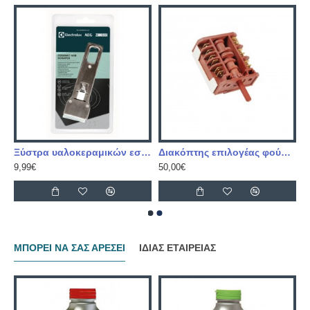
LECTROLUX 300ml
Ξύστρα υαλοκεραμικών εστιών
Διακόπτης επιλογέας φούρνου
9,99€
50,00€
ΜΠΟΡΕΙ ΝΑ ΣΑΣ ΑΡΕΣΕΙ
ΙΔΙΑΣ ΕΤΑΙΡΕΙΑΣ