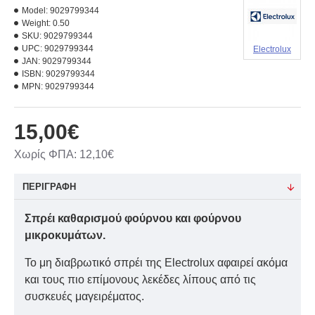
Model:
9029799344
Weight:
0.50
SKU:
9029799344
UPC:
9029799344
Electrolux
JAN:
9029799344
ISBN:
9029799344
MPN:
9029799344
15,00€
Χωρίς ΦΠΑ: 12,10€
ΠΕΡΙΓΡΑΦΗ
Σπρέι καθαρισμού φούρνου και φούρνου
μικροκυμάτων.
Το μη διαβρωτικό σπρέι της Electrolux αφαιρεί ακόμα
και τους πιο επίμονους λεκέδες λίπους από τις
συσκευές μαγειρέματος.