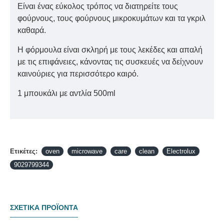
Είναι ένας εύκολος τρόπος να διατηρείτε τους
φούρνους, τους φούρνους μικροκυμάτων και τα γκριλ
καθαρά.
Η φόρμουλα είναι σκληρή με τους λεκέδες και απαλή
με τις επιφάνειες, κάνοντας τις συσκευές να δείχνουν
καινούριες για περισσότερο καιρό.
1 μπουκάλι με αντλία 500ml
Ετικέτες:
oven
microwave
care
clean
Electrolux
9029799344
ΣΧΕΤΙΚΑ ΠΡΟΪΟΝΤΑ