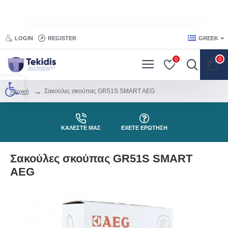
LOGIN
REGISTER
GREEK
0
0
Προσβασιμότητα
Σακούλες σκούπας GR51S SMART AEG
Αρχική
ΚΑΛΕΣΤΕ ΜΑΣ
ΕΧΕΤΕ ΕΡΩΤΗΣΗ
Σακούλες σκούπας GR51S SMART
AEG